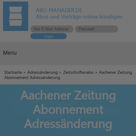
ABO-MANAGER.DE
Abos und Verträge online kündigen
Login
Menu
Startseite
>
Adressänderung
>
Zeitschriftenabo
> Aachener Zeitung
Abonnement Adressänderung
Aachener Zeitung
Abonnement
Adressänderung