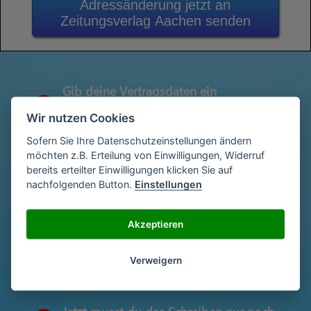
Adressänderung jetzt an
Zeitungsverlag Aachen senden
Gib deine Vertragsdaten ein
1
(Diese findest du auf deiner letzen
Wir nutzen Cookies
Abrechnung)
Sofern Sie Ihre Datenschutzeinstellungen ändern
möchten z.B. Erteilung von Einwilligungen, Widerruf
bereits erteilter Einwilligungen klicken Sie auf
Gib deinen Namen und deine Adresse
2
nachfolgenden Button.
Einstellungen
ein
Akzeptieren
Unterschriebe das Schreiben mit deinem
3
Namen oder lade eine Unterschrift hoch
Verweigern