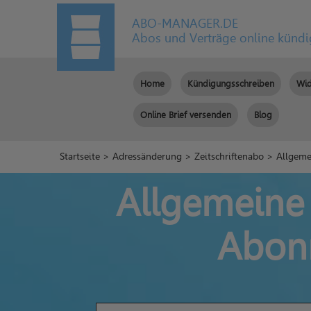
ABO-MANAGER.DE
Abos und Verträge online künd
Home
Kündigungsschreiben
Wid
Online Brief versenden
Blog
Startseite
>
Adressänderung
>
Zeitschriftenabo
> Allgeme
Allgemeine
Abon