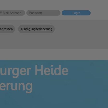
Login
adressen
Kündigungserinnerung
urger Heide
erung