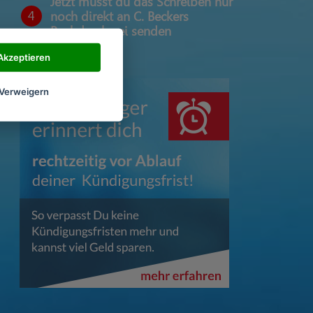
Jetzt musst du das Schreiben nur
4
noch direkt an C. Beckers
Buchdruckerei senden
Akzeptieren
Verweigern