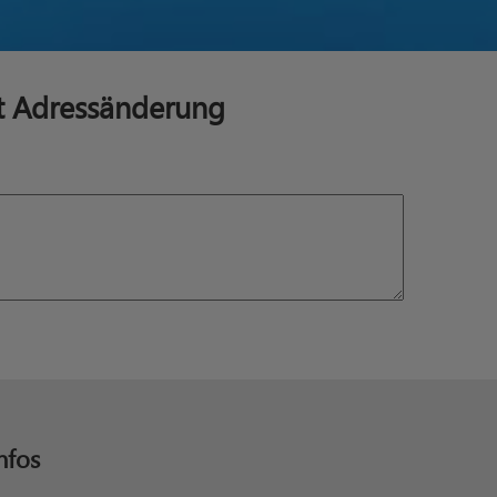
t Adressänderung
nfos