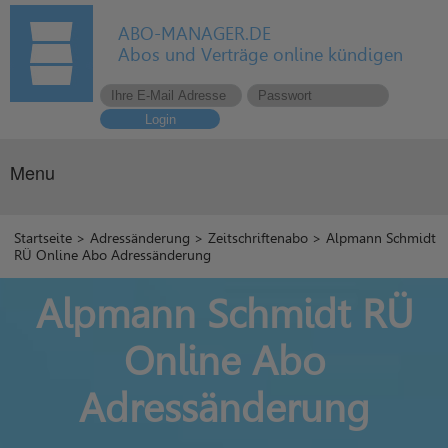
ABO-MANAGER.DE
Abos und Verträge online kündigen
Login
Menu
Startseite
>
Adressänderung
>
Zeitschriftenabo
> Alpmann Schmidt
RÜ Online Abo Adressänderung
Alpmann Schmidt RÜ
Online Abo
Adressänderung