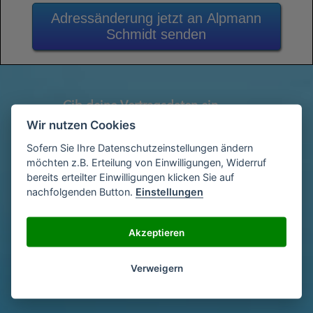
Adressänderung jetzt an Alpmann
Schmidt senden
Gib deine Vertragsdaten ein
1
(Diese findest du auf deiner letzen
Wir nutzen Cookies
Abrechnung)
Sofern Sie Ihre Datenschutzeinstellungen ändern
möchten z.B. Erteilung von Einwilligungen, Widerruf
bereits erteilter Einwilligungen klicken Sie auf
Gib deinen Namen und deine Adresse
nachfolgenden Button.
Einstellungen
2
ein
Akzeptieren
Unterschriebe das Schreiben mit deinem
3
Verweigern
Namen oder lade eine Unterschrift hoch