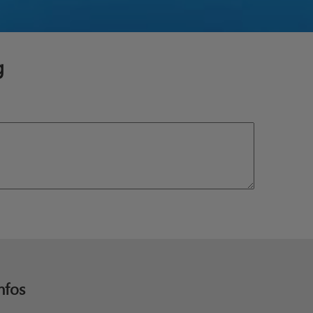
g
nfos