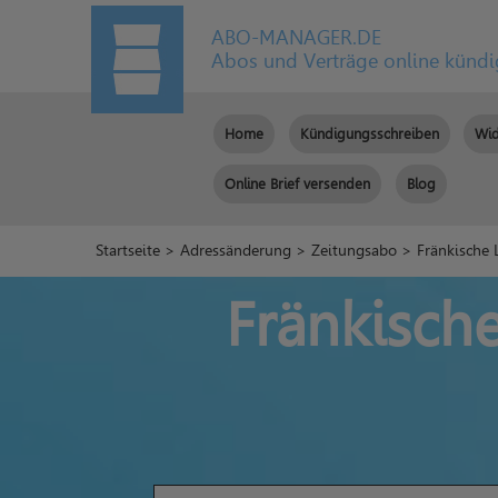
ABO-MANAGER.DE
Abos und Verträge online künd
Home
Kündigungsschreiben
Wid
Online Brief versenden
Blog
Startseite
>
Adressänderung
>
Zeitungsabo
> Fränkische
Fränkisch