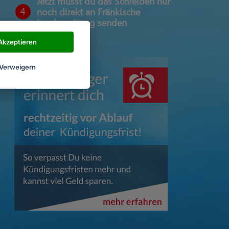
Jetzt musst du das Schreiben nur
4
noch direkt an Fränkische
Landeszeitung senden
Akzeptieren
Verweigern