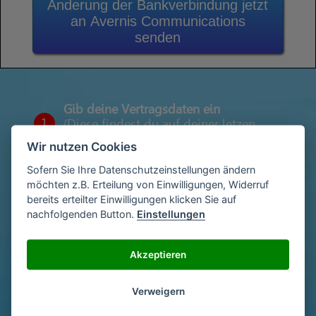
Änderung der Bankverbindung jetzt
an Avernis Communications
senden
Gib deine Vertragsdaten ein
1
(Diese findest du auf deiner letzen
Abrechnung)
Wir nutzen Cookies
Sofern Sie Ihre Datenschutzeinstellungen ändern
möchten z.B. Erteilung von Einwilligungen, Widerruf
Gib deinen Namen und deine Adresse
bereits erteilter Einwilligungen klicken Sie auf
2
ein
nachfolgenden Button.
Einstellungen
Akzeptieren
Unterschriebe das Schreiben mit deinem
3
Namen oder lade eine Unterschrift hoch
Verweigern