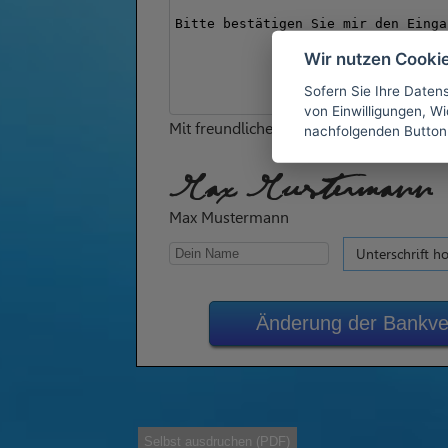
Wir nutzen Cooki
Sofern Sie Ihre Daten
von Einwilligungen, Wid
Mit freundlichen Grüßen
nachfolgenden Button
Max Mustermann
Max Mustermann
Unterschrift h
Änderung der Bankve
Selbst ausdruchen (PDF)