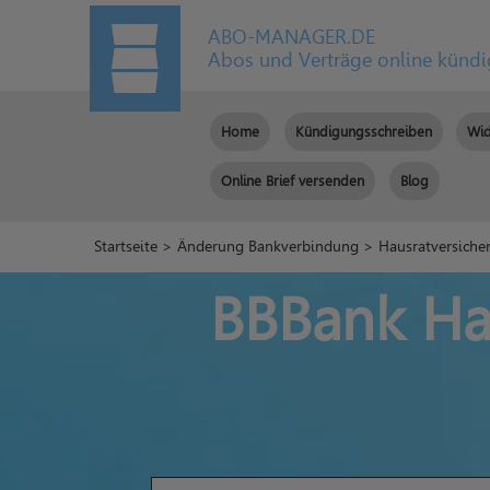
ABO-MANAGER.DE
Abos und Verträge online künd
Home
Kündigungsschreiben
Wid
Online Brief versenden
Blog
Startseite
>
Änderung Bankverbindung
>
Hausratversiche
BBBank Ha