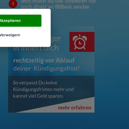
Jetzt musst du das Schreiben nur
4
noch direkt an BBBank senden
Akzeptieren
Verweigern