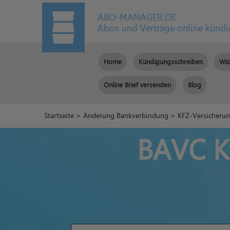
ABO-MANAGER.DE
Abos und Verträge online künd
Home
Kündigungsschreiben
Wid
Online Brief versenden
Blog
Startseite
>
Änderung Bankverbindung
>
KFZ-Versicheru
BAVC K