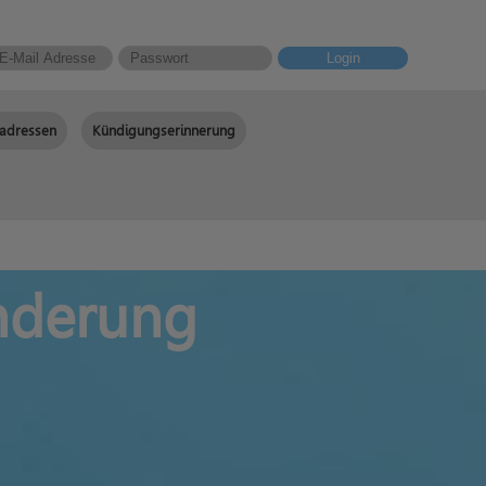
Login
adressen
Kündigungserinnerung
nderung