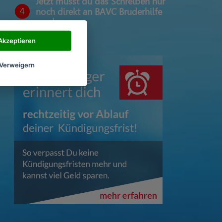
Jetzt musst du das Schreiben nur
4
noch direkt an BAVC Bruderhilfe
senden
Akzeptieren
Verweigern