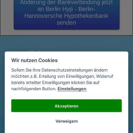
Änderung der Bankverbindung jetzt
an Berlin Hyp - Berlin-
Hannoversche Hypothekenbank
senden
Gib deine Vertragsdaten ein
1
(Diese findest du auf deiner letzen
Wir nutzen Cookies
Abrechnung)
Sofern Sie Ihre Datenschutzeinstellungen ändern
möchten z.B. Erteilung von Einwilligungen, Widerruf
bereits erteilter Einwilligungen klicken Sie auf
Gib deinen Namen und deine Adresse
nachfolgenden Button.
Einstellungen
2
ein
Akzeptieren
Unterschriebe das Schreiben mit deinem
3
Verweigern
Namen oder lade eine Unterschrift hoch