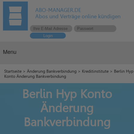
ABO-MANAGER.DE
Abos und Verträge online kündigen
Login
Menu
Startseite
>
Änderung Bankverbindung
>
Kreditinstitute
> Berlin Hyp
Konto Änderung Bankverbindung
Berlin Hyp Konto
Änderung
Bankverbindung