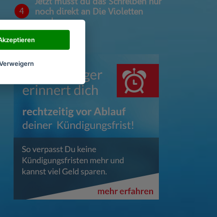
Jetzt musst du das Schreiben nur
4
noch direkt an Die Violetten
senden
Akzeptieren
Verweigern