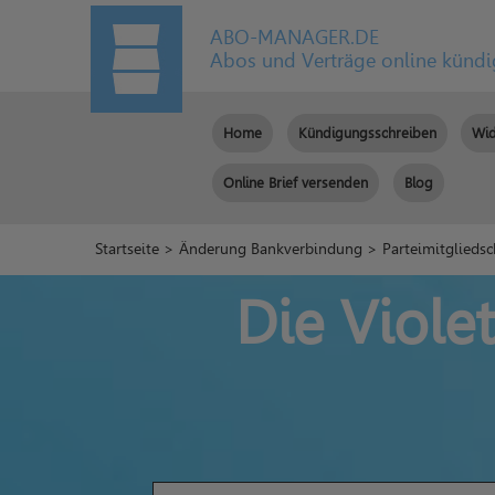
ABO-MANAGER.DE
Abos und Verträge online künd
Home
Kündigungsschreiben
Wid
Online Brief versenden
Blog
Startseite
>
Änderung Bankverbindung
>
Parteimitgliedsc
Die Viole