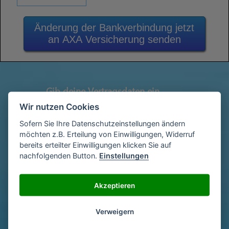
Änderung der Bankverbindung jetzt
an AXA Versicherung senden
Gib deine Vertragsdaten ein
1
(Diese findest du auf deiner letzen
Wir nutzen Cookies
Abrechnung)
Sofern Sie Ihre Datenschutzeinstellungen ändern
möchten z.B. Erteilung von Einwilligungen, Widerruf
bereits erteilter Einwilligungen klicken Sie auf
Gib deinen Namen und deine Adresse
nachfolgenden Button.
Einstellungen
2
ein
Akzeptieren
Unterschriebe das Schreiben mit deinem
3
Verweigern
Namen oder lade eine Unterschrift hoch