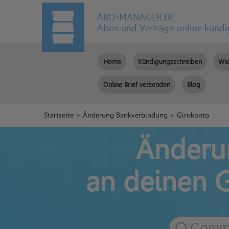
ABO-MANAGER.DE
Abos und Verträge online künd
Home
Kündigungsschreiben
Wid
Online Brief versenden
Blog
Startseite
>
Änderung Bankverbindung
> Girokonto
Änderu
an deinen G