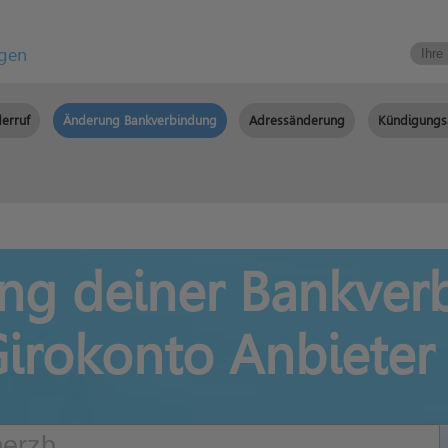
igen
erruf
Änderung Bankverbindung
Adressänderung
Kündigungs
ng deiner Bankver
irokonto Anbieter