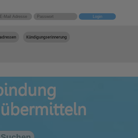
Login
adressen
Kündigungserinnerung
bindung
 übermitteln
Suchen