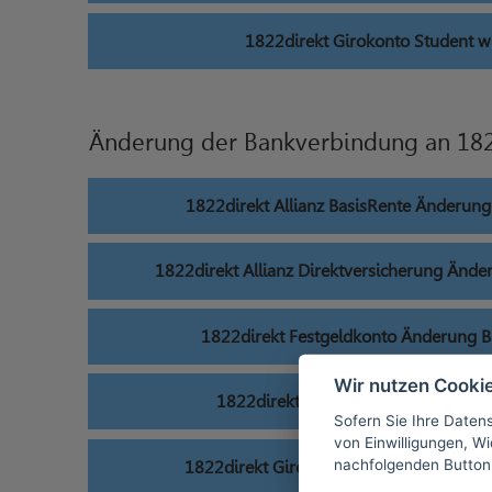
1822direkt Girokonto Student w
Änderung der Bankverbindung an 182
1822direkt Allianz BasisRente Änderun
1822direkt Allianz Direktversicherung Änd
1822direkt Festgeldkonto Änderung 
Wir nutzen Cooki
1822direkt Girokonto Änderung Ba
Sofern Sie Ihre Daten
von Einwilligungen, Wid
nachfolgenden Button
1822direkt Girokonto Student Änderun