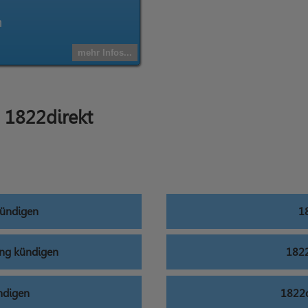
n
mehr Infos...
 1822direkt
kündigen
1
ung kündigen
1822
ndigen
1822d