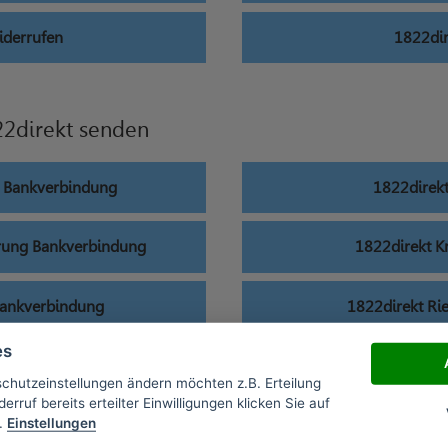
iderrufen
1822dir
2direkt senden
g Bankverbindung
1822direk
erung Bankverbindung
1822direkt K
Bankverbindung
1822direkt Ri
es
nkverbindung
1822direkt Spa
schutzeinstellungen ändern möchten z.B. Erteilung
erruf bereits erteilter Einwilligungen klicken Sie auf
.
Einstellungen
g Bankverbindung
1822direkt Tag