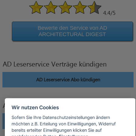
4.4
/5
Bewerte den Service von AD
ARCHITECTURAL DIGEST
AD Leserservice Verträge kündigen
AD Leserservice Abo kündigen
AD Leserservice Verträge widerrufen
Wir nutzen Cookies
Sofern Sie Ihre Datenschutzeinstellungen ändern
AD Leserservice Abo widerrufen
möchten z.B. Erteilung von Einwilligungen, Widerruf
bereits erteilter Einwilligungen klicken Sie auf