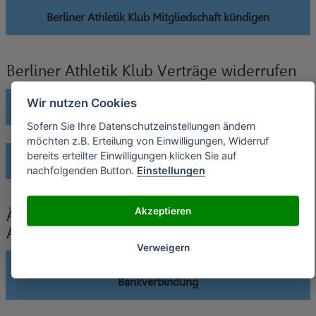
Berliner Athletik Klub Mitgliedschaft kündigen
Berliner Athletik Klub Verträge widerrufen
Wir nutzen Cookies
Berliner Athletik Klub Dauerkarte widerrufen
Sofern Sie Ihre Datenschutzeinstellungen ändern
möchten z.B. Erteilung von Einwilligungen, Widerruf
bereits erteilter Einwilligungen klicken Sie auf
Berliner Athletik Klub Mitgliedschaft widerrufen
nachfolgenden Button.
Einstellungen
Akzeptieren
Änderung der Bankverbindung an Berliner
Athletik Klub senden
Verweigern
Berliner Athletik Klub Dauerkarte Änderung
Bankverbindung