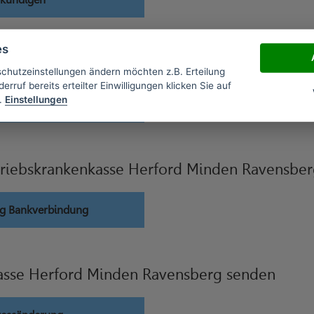
es
n Ravensberg Verträge widerrufen
schutzeinstellungen ändern möchten z.B. Erteilung
erruf bereits erteilter Einwilligungen klicken Sie auf
.
Einstellungen
widerrufen
riebskrankenkasse Herford Minden Ravensbe
g Bankverbindung
asse Herford Minden Ravensberg senden