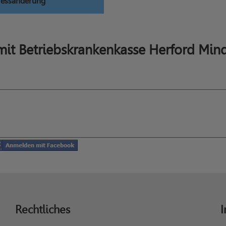
ressänderung
it Betriebskrankenkasse Herford Min
Rechtliches
I