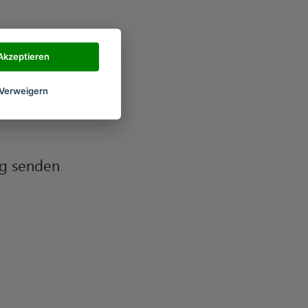
Akzeptieren
Verweigern
rg senden