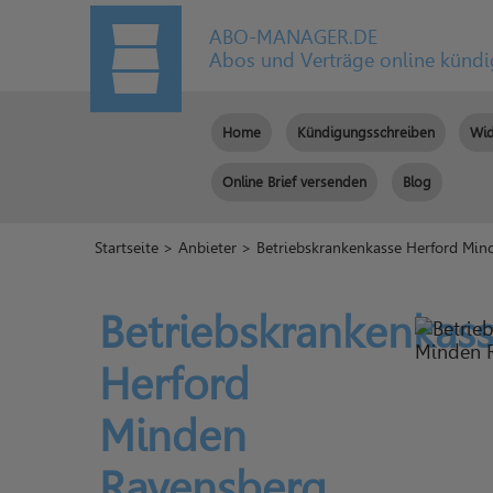
ABO-MANAGER.DE
Abos und Verträge online künd
Home
Kündigungsschreiben
Wid
Online Brief versenden
Blog
Startseite
>
Anbieter
> Betriebskrankenkasse Herford Min
Betriebskrankenkas
Herford
Minden
Ravensberg