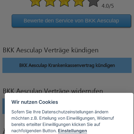
4.0
/5
Bewerte den Service von BKK Aesculap
BKK Aesculap Verträge kündigen
BKK Aesculap Krankenkassenvertrag kündigen
BKK Aesculap Verträge widerrufen
Wir nutzen Cookies
BKK Aesculap Krankenkassenvertrag widerrufen
Sofern Sie Ihre Datenschutzeinstellungen ändern
möchten z.B. Erteilung von Einwilligungen, Widerruf
bereits erteilter Einwilligungen klicken Sie auf
nachfolgenden Button.
Einstellungen
Änderung der Bankverbindung an BKK