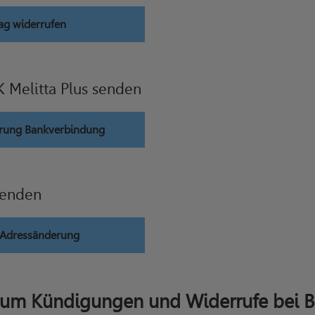
ag widerrufen
 Melitta Plus senden
erung Bankverbindung
senden
g Adressänderung
 um Kündigungen und Widerrufe bei BK