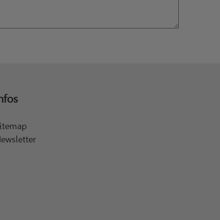
nfos
itemap
ewsletter