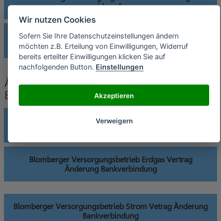
widerrufen
Wir nutzen Cookies
Blomberger Versorgungsbetrieb Wärme Vertrag
Sofern Sie Ihre Datenschutzeinstellungen ändern
widerrufen
möchten z.B. Erteilung von Einwilligungen, Widerruf
bereits erteilter Einwilligungen klicken Sie auf
nachfolgenden Button.
Einstellungen
Änderung der Bankverbindung an
Blomberger Versorgungsbetrieb senden
Akzeptieren
Blomberger Versorgungsbetrieb Abwasser Vertrag
Verweigern
Änderung Bankverbindung
Blomberger Versorgungsbetrieb Erdgas Vertrag
Änderung Bankverbindung
Blomberger Versorgungsbetrieb Strom Vetrag Änderung
Bankverbindung