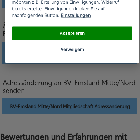
möchten z.B. Erteilung von Einwilligungen, Widerruf
bereits erteilter Einwilligungen klicken Sie auf
nachfolgenden Button.
Einstellungen
Änderung der Bankverbindung an BV-
Emsland Mitte/Nord senden
Akzeptieren
Verweigern
BV-Emsland Mitte/Nord Mitgliedschaft Änderung
Bankverbindung
Adressänderung an BV-Emsland Mitte/Nord
senden
BV-Emsland Mitte/Nord Mitgliedschaft Adressänderung
Bewertungen und Erfahrungen mit