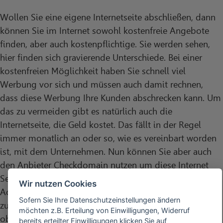
Wollen Sie eine eigene Internetseite abschließen, dann
können Sie im Internet sowohl kostenfreie Angebote
finden, aber auch kostenpflichtige. Sie werden sehen,
hier finden sich gravierende Unterschiede. Bei einer
kostenfreien Möglichkeit haben Sie schnell viel
Werbung vor sich und müssen auch damit rechnen,
dass diese Werbung Ihre Kunden abschrecken kann. Um
das zu vermeiden gibt es natürlich auch die
Internetseite, die Geld kostet. Das fällt in der Regel
immer monatlich an oder so, wie es vereinbart worden
ist, mit dem Unternehmen. Nun können Sie aber auch
den Anbieter Checkdomain nutzen um diese Internet
Seite ab zu schließen. Sie können schnell einen eigenen
Wir nutzen Cookies
Account abschließen. Diesen Account haben Sie schnell
Sofern Sie Ihre Datenschutzeinstellungen ändern
zur Verfügung. Schauen Sie am Besten im Vorfeld nach,
möchten z.B. Erteilung von Einwilligungen, Widerruf
ob Ihre Wunschdomain auch noch frei ist. Denn das
bereits erteilter Einwilligungen klicken Sie auf