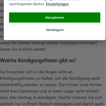
nachfolgenden Button.
Einstellungen
sollte so sein, wenn Sie einen guten Namen nutzen
wollen, der auch aussagekräftig ist. Viele Unternehmer
entscheiden sich für diese Möglichkeit und wissen diese
Akzeptieren
auch sehr gut zu nutzen. Denn nur dank einer solchen
Möglichkeit ist auch vieles einfacher. Denn die Seite ist
Verweigern
nur dann auch wirklich aussagefähig. Aber was passiert,
wenn Sie diesen Vertrag wieder kündigen möchten?
Lesen Sie einfach weiter!
Welche Kündigungsfristen gibt es?
Sie brauchen sich in der Regel nicht an
Kündigungsfristen zu halten, um die Kündigung auch
rechtskräftig werden zu lassen. Die Fristen sind immer
recht kurz bemessen und es kann sogar recht einfach
sein, den Vertrag zu kündigen. Hierfür müssen Sie sich
einfach nur in Ihrem Bereich einloggen und damit auch