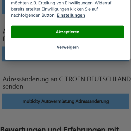
möchten z.B. Erteilung von Einwilligungen, Widerruf
multicity Autovermietung widerrufen
bereits erteilter Einwilligungen klicken Sie auf
nachfolgenden Button.
Einstellungen
Änderung der Bankverbindung an CITROËN
Akzeptieren
DEUTSCHLAND senden
Verweigern
multicity Autovermietung Änderung Bankverbindung
Adressänderung an CITROËN DEUTSCHLAND
senden
multicity Autovermietung Adressänderung
Bewertungen und Erfahrungen mit