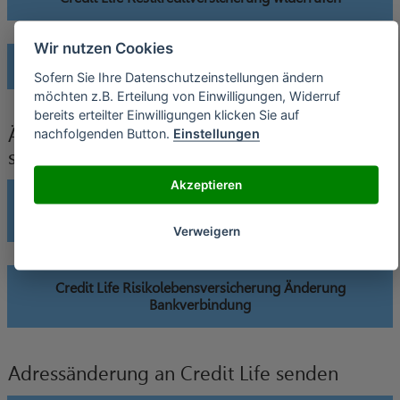
Wir nutzen Cookies
Credit Life Risikolebensversicherung widerrufen
Sofern Sie Ihre Datenschutzeinstellungen ändern
möchten z.B. Erteilung von Einwilligungen, Widerruf
bereits erteilter Einwilligungen klicken Sie auf
Änderung der Bankverbindung an Credit Life
nachfolgenden Button.
Einstellungen
senden
Akzeptieren
Credit Life Restkreditversicherung Änderung
Bankverbindung
Verweigern
Credit Life Risikolebensversicherung Änderung
Bankverbindung
Adressänderung an Credit Life senden