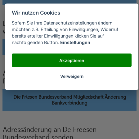
Wir nutzen Cookies
De Freesen Bundesverband Verträge
Sofern Sie Ihre Datenschutzeinstellungen ändern
möchten z.B. Erteilung von Einwilligungen, Widerruf
widerrufen
bereits erteilter Einwilligungen klicken Sie auf
nachfolgenden Button.
Einstellungen
Die Friesen Bundesverband Mitgliedschaft widerrufen
Akzeptieren
Änderung der Bankverbindung an De
Verweigern
Freesen Bundesverband senden
Die Friesen Bundesverband Mitgliedschaft Änderung
Bankverbindung
Adressänderung an De Freesen
Bundesverband senden