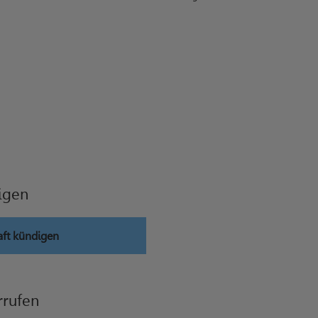
igen
aft kündigen
rrufen