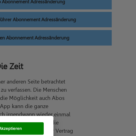
eo Abonnement Adressänderung
nführer Abonnement Adressänderung
sen Abonnement Adressänderung
e Zeit
er anderen Seite betrachtet
 zu verfassen. Die Menschen
s die Möglichkeit auch Abos
 App kann die ganze
 auch irgendwann wieder einmal
enswert. Wer sich für die
Akzeptieren
welche Dauer wurde der Vertrag