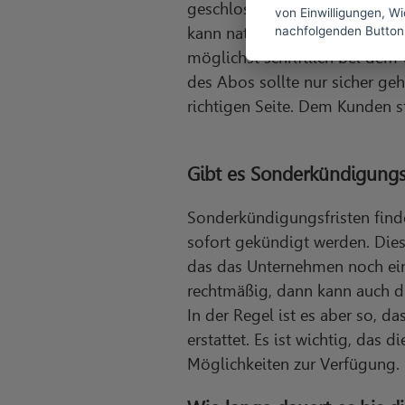
geschlossen? Darin findet sich
von Einwilligungen, Wid
nachfolgenden Button
kann natürlich innerhalb eine
möglichst schriftlich bei de
des Abos sollte nur sicher geh
richtigen Seite. Dem Kunden 
Gibt es Sonderkündigungsfr
Sonderkündigungsfristen finden
sofort gekündigt werden. Die
das das Unternehmen noch eine
rechtmäßig, dann kann auch d
In der Regel ist es aber so, 
erstattet. Es ist wichtig, das
Möglichkeiten zur Verfügung.