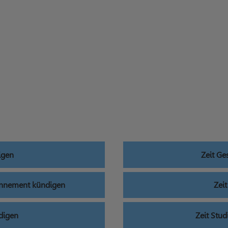
igen
Zeit G
bonnement kündigen
Zei
digen
Zeit Stu