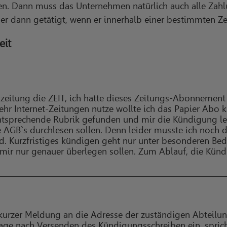
en. Dann muss das Unternehmen natürlich auch alle Zahlu
mer dann getätigt, wenn er innerhalb einer bestimmten 
eit
eitung die ZEIT, ich hatte dieses Zeitungs-Abonnement 
ehr Internet-Zeitungen nutze wollte ich das Papier Abo k
ntsprechende Rubrik gefunden und mir die Kündigung le
e AGB`s durchlesen sollen. Denn leider musste ich noch d
d. Kurzfristiges kündigen geht nur unter besonderen Be
s mir nur genauer überlegen sollen. Zum Ablauf, die Kün
kurzer Meldung an die Adresse der zuständigen Abteilun
e nach Versenden des Kündigungsschreiben ein, sprich: