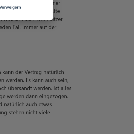
ndelt. Der Vertragspartner
Verweigern
men. Die Kündigung sollte
 wirksam sein. Der Nutzer
jeden Fall immer auf der
 kann der Vertrag natürlich
n werden. Es kann auch sein,
ch übersandt werden. Ist alles
äge werden dann eingezogen.
d natürlich auch etwas
ung stehen nicht viele