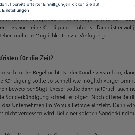
 natürlich auch um welche Zeit die Verlängerung sich ha
erruf bereits erteilter Einwilligungen klicken Sie auf
.
Einstellungen
r bestimmten Frist kündigen und sollte das auch vorneh
m Unternehmen eingehen. Diese Kündigung wird dann auch
en, das auch eine Kündigung erfolgt ist. Dann ist er auf 
stehen mehrere Möglichkeiten zur Verfügung.
isten für die Zeit?
 sich in der Regel nicht. Ist der Kunde verstorben, dann
se Kündigung sollte so schnell wie möglich vorgenomme
n Beweis benötigt. Dieser sollte dann natürlich auch no
ie Sonderkündigung schnell erfolgen. Noch offene Betr
das das Unternehmen im Voraus Beträge einzieht. Dann wir
 dies nicht vergessen wird. Bei einer solchen Sonderkündig