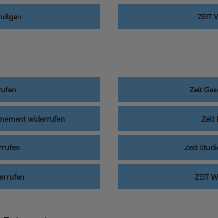
ndigen
ZEIT 
rufen
Zeit Ge
onnement widerrufen
Zeit
rrufen
Zeit Stud
errufen
ZEIT W