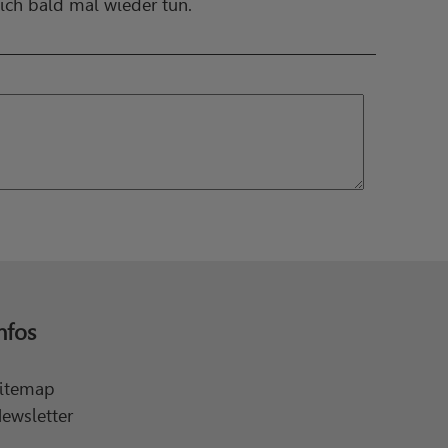
ich bald mal wieder tun.
nfos
itemap
ewsletter