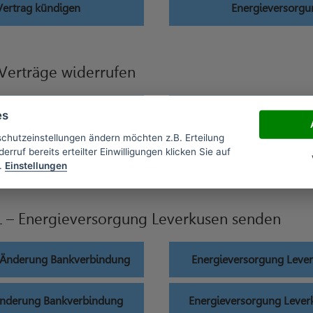
Vertrag kündigen
Energieversorgu
Verträge widerrufen
Vertrag widerrufen
Energieversorgu
es
schutzeinstellungen ändern möchten z.B. Erteilung
erruf bereits erteilter Einwilligungen klicken Sie auf
ertrag widerrufen
Energieversorgu
.
Einstellungen
 – Energieversorgung Leverkusen senden
g Änderung Bankverbindung
Energieversorgung Leve
Änderung Bankverbindung
Energieversorgung Leve