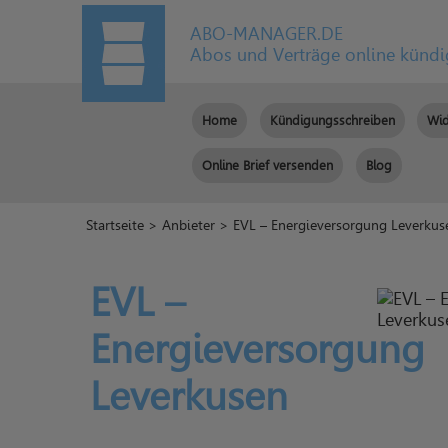
ABO-MANAGER.DE
Abos und Verträge online künd
Home
Kündigungsschreiben
Wid
Online Brief versenden
Blog
Startseite
>
Anbieter
> EVL – Energieversorgung Leverkus
EVL –
Energieversorgung
Leverkusen