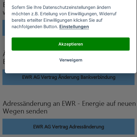
EWR - Energie auf neuen Wegen Verträge
Sofern Sie Ihre Datenschutzeinstellungen ändern
widerrufen
möchten z.B. Erteilung von Einwilligungen, Widerruf
bereits erteilter Einwilligungen klicken Sie auf
nachfolgenden Button.
Einstellungen
EWR AG Vertrag widerrufen
Akzeptieren
Änderung der Bankverbindung an EWR -
Verweigern
Energie auf neuen Wegen senden
EWR AG Vertrag Änderung Bankverbindung
Adressänderung an EWR - Energie auf neuen
Wegen senden
EWR AG Vertrag Adressänderung