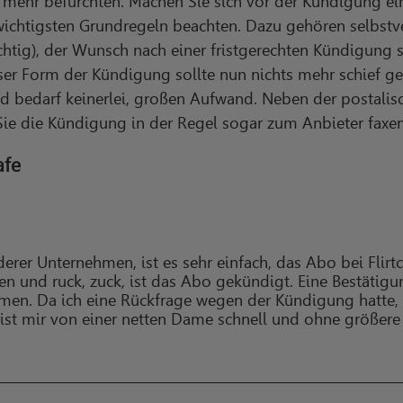
mehr befürchten. Machen Sie sich vor der Kündigung eine
ichtigsten Grundregeln beachten. Dazu gehören selbstv
htig), der Wunsch nach einer fristgerechten Kündigung 
er Form der Kündigung sollte nun nichts mehr schief geh
nd bedarf keinerlei, großen Aufwand. Neben der postali
ie die Kündigung in der Regel sogar zum Anbieter faxen
afe
erer Unternehmen, ist es sehr einfach, das Abo bei Flirtc
n und ruck, zuck, ist das Abo gekündigt. Eine Bestäti
men. Da ich eine Rückfrage wegen der Kündigung hatte,
 ist mir von einer netten Dame schnell und ohne größer