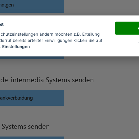
ndigen
es
widerrufen
schutzeinstellungen ändern möchten z.B. Erteilung
erruf bereits erteilter Einwilligungen klicken Sie auf
.
Einstellungen
errufen
ide-intermedia Systems senden
Bankverbindung
a Systems senden