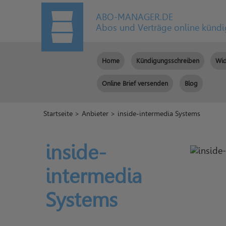
ABO-MANAGER.DE
Abos und Verträge online künd
Home
Kündigungsschreiben
Wid
Online Brief versenden
Blog
Startseite
>
Anbieter
> inside-intermedia Systems
inside-
intermedia
Systems