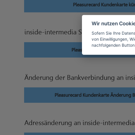
Pleasurecard Kundenkarte kü
Wir nutzen Cooki
inside-intermedia Systems Verträge 
Sofern Sie Ihre Daten
von Einwilligungen, Wid
nachfolgenden Button
Pleasurecard Kundenkarte wid
Änderung der Bankverbindung an ins
Pleasurecard Kundenkarte Änderung 
Adressänderung an inside-intermedi