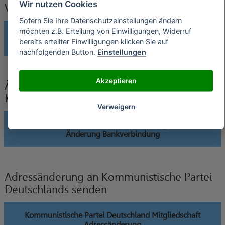
Wir nutzen Cookies
Verträge widerrufen
Sofern Sie Ihre Datenschutzeinstellungen ändern
möchten z.B. Erteilung von Einwilligungen, Widerruf
Kommunistische Partei Deutschland Mitgliedschaft
bereits erteilter Einwilligungen klicken Sie auf
widerrufen
nachfolgenden Button.
Einstellungen
Akzeptieren
Änderung der Bankverbindung an
Kommunistische Partei Deutschlands senden
Verweigern
Kommunistische Partei Deutschland Mitgliedschaft
Änderung Bankverbindung
Adressänderung an Kommunistische Partei
Deutschlands senden
Kommunistische Partei Deutschland Mitgliedschaft
Adressänderung