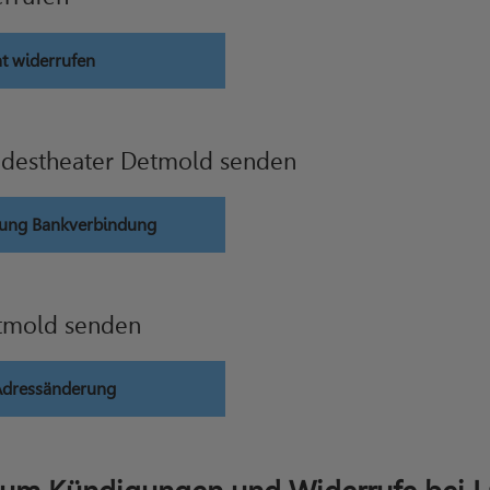
t widerrufen
ndestheater Detmold senden
ung Bankverbindung
tmold senden
Adressänderung