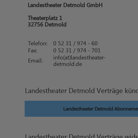
Landestheater Detmold GmbH
Theaterplatz 1
32756 Detmold
Telefon:
0 52 31 / 974 - 60
Fax:
0 52 31 / 974 - 701
info(at)landestheater-
Email:
detmold.de
Landestheater Detmold Verträge kün
Landestheater Detmold Abonneme
Landestheater Detmold Verträge wide