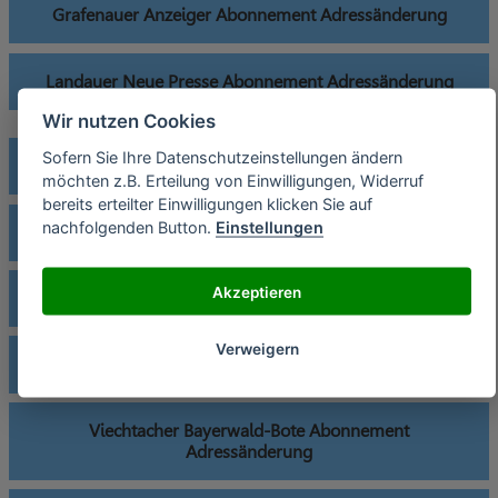
Grafenauer Anzeiger Abonnement Adressänderung
Landauer Neue Presse Abonnement Adressänderung
Wir nutzen Cookies
Sofern Sie Ihre Datenschutzeinstellungen ändern
Osterhofener Zeitung Abonnement Adressänderung
möchten z.B. Erteilung von Einwilligungen, Widerruf
bereits erteilter Einwilligungen klicken Sie auf
nachfolgenden Button.
Einstellungen
Passauer Neue Presse Abonnement Adressänderung
Akzeptieren
Plattlinger Zeitung Abonnement Adressänderung
Verweigern
Rottaler Anzeiger Abonnement Adressänderung
Viechtacher Bayerwald-Bote Abonnement
Adressänderung