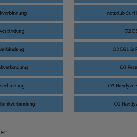
nkverbindung
netzclub Sur
kverbindung
O2 DS
kverbindung
O2 DSL & F
ankverbindung
O2 Fest
kverbindung
O2 Handyver
g Bankverbindung
O2 Handyv
den