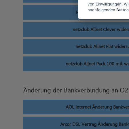
von Einwilligungen, Wid
nachfolgenden Button
HanseNet Internet widerr
netzclub Allnet Clever wider
netzclub Allnet Flat widerr
netzclub Allnet Pack 100 mtl. w
Änderung der Bankverbindung an O2
AOL Internet Änderung Bankve
Arcor DSL Vertrag Änderung Ban