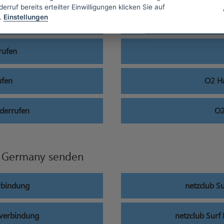
erruf bereits erteilter Einwilligungen klicken Sie auf
.
Einstellungen
ufen
O2 
rufen
ufen
O2 Ha
iderrufen
O2
 Germany senden
rbindung
netzclub S
kverbindung
netzclub Sur