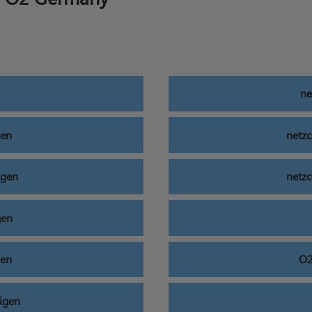
ne
gen
netzc
igen
netzc
gen
gen
O2
digen