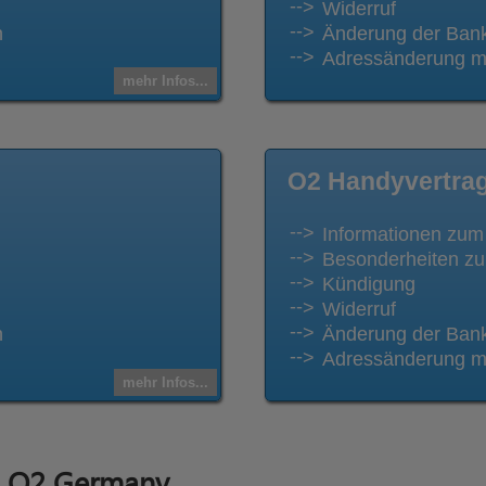
Widerruf
n
Änderung der Bank
Adressänderung mi
mehr Infos...
O2 Handyvertra
Informationen zum
Besonderheiten zu
Kündigung
Widerruf
n
Änderung der Bank
Adressänderung mi
mehr Infos...
n O2 Germany