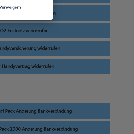
Verweigern
DSL & Festnetz widerrufen
O2 Festnetz widerrufen
ndyversicherung widerrufen
 Handyvertrag widerrufen
urf Pack Änderung Bankverbindung
f Pack 1000 Änderung Bankverbindung