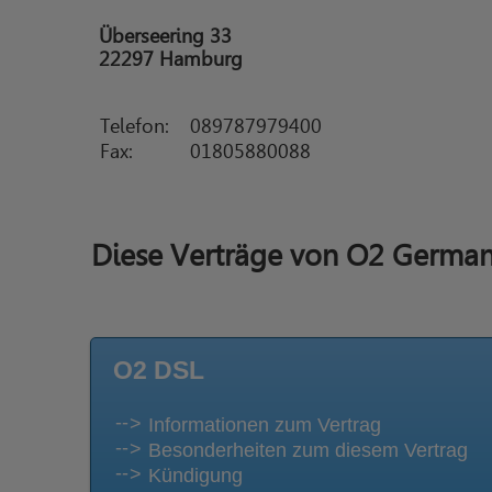
Überseering 33
22297 Hamburg
Telefon:
089787979400
Fax:
01805880088
Diese Verträge von O2 Germany
O2 DSL
Informationen zum Vertrag
Besonderheiten zum diesem Vertrag
Kündigung