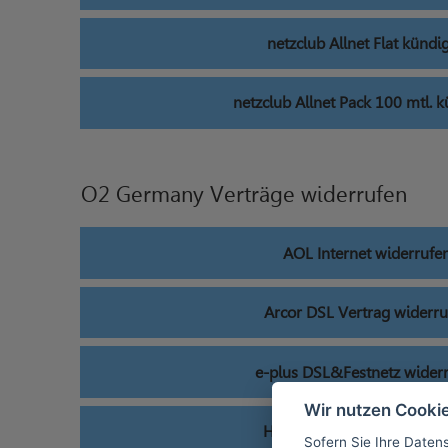
netzclub Allnet Flat kündi
netzclub Allnet Pack 100 mtl. 
O2 Germany Verträge widerrufen
AOL Internet widerrufe
Arcor DSL Vertrag widerr
e-plus DSL&Festnetz wider
Wir nutzen Cooki
HanseNet Festnetz widerr
Sofern Sie Ihre Daten