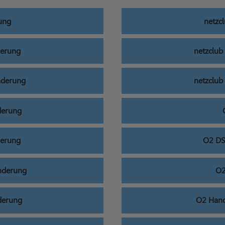
ung
netzc
derung
netzclub
nderung
netzclub
derung
derung
O2 DS
änderung
O2
nderung
O2 Hand