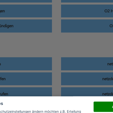
gen
O2 H
kündigen
O
n
net
ufen
netzc
rufen
netzc
es
ufen
schutzeinstellungen ändern möchten z.B. Erteilung