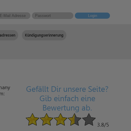
Login
adressen
Kündigungserinnerung
many
Gefällt Dir unsere Seite?
am:
Gib einfach eine
Bewertung ab.
3.8
/5