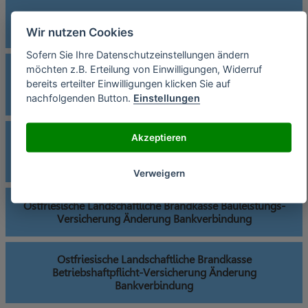
Ostfriesische Landschaftliche Brandkasse Amtshaftpflicht-
Versicherung Änderung Bankverbindung
Wir nutzen Cookies
Sofern Sie Ihre Datenschutzeinstellungen ändern
möchten z.B. Erteilung von Einwilligungen, Widerruf
Ostfriesische Landschaftliche Brandkasse
bereits erteilter Einwilligungen klicken Sie auf
Auslandsreisekranken-Versicherung Änderung
Bankverbindung
nachfolgenden Button.
Einstellungen
Akzeptieren
Ostfriesische Landschaftliche Brandkasse
Bauherrenhaftpflicht-Versicherung Änderung
Bankverbindung
Verweigern
Ostfriesische Landschaftliche Brandkasse Bauleistungs-
Versicherung Änderung Bankverbindung
Ostfriesische Landschaftliche Brandkasse
Betriebshaftpflicht-Versicherung Änderung
Bankverbindung