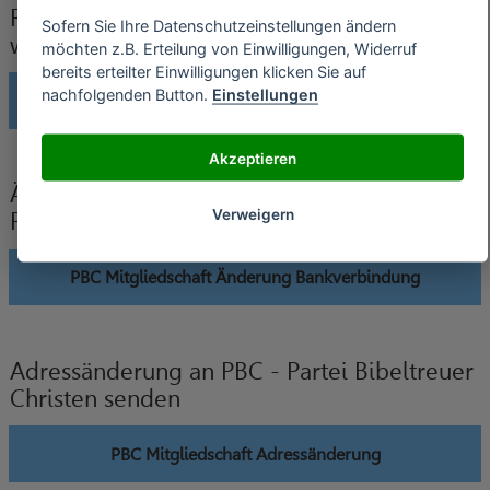
PBC - Partei Bibeltreuer Christen Verträge
Sofern Sie Ihre Datenschutzeinstellungen ändern
widerrufen
möchten z.B. Erteilung von Einwilligungen, Widerruf
bereits erteilter Einwilligungen klicken Sie auf
nachfolgenden Button.
Einstellungen
PBC Mitgliedschaft widerrufen
Akzeptieren
Änderung der Bankverbindung an PBC -
Verweigern
Partei Bibeltreuer Christen senden
PBC Mitgliedschaft Änderung Bankverbindung
Adressänderung an PBC - Partei Bibeltreuer
Christen senden
PBC Mitgliedschaft Adressänderung