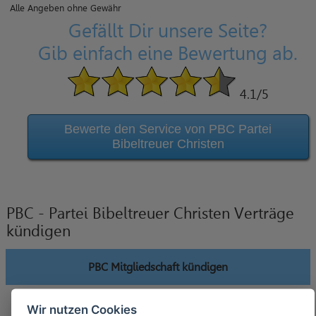
Alle Angeben ohne Gewähr
Gefällt Dir unsere Seite?
Gib einfach eine Bewertung ab.
4.1
/5
Bewerte den Service von PBC Partei
Bibeltreuer Christen
PBC - Partei Bibeltreuer Christen Verträge
kündigen
PBC Mitgliedschaft kündigen
Wir nutzen Cookies