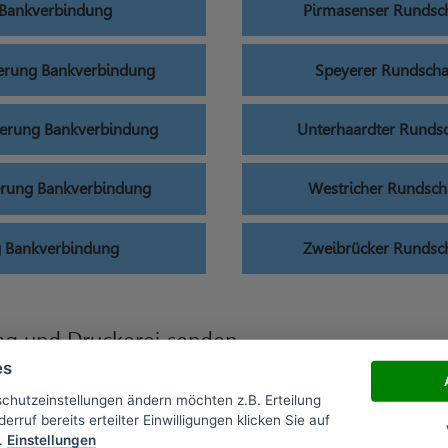
 Bankverbindung
Pirmasenser Runds
erung Bankverbindung
Speyerer Rundsch
erung Bankverbindung
Unterhaardter Rund
erung Bankverbindung
Westricher Rundsc
g Bankverbindung
Zweibrücker Runds
g und Druckerei senden
es
Adressänderung
Pfälzische Vo
schutzeinstellungen ändern möchten z.B. Erteilung
erruf bereits erteilter Einwilligungen klicken Sie auf
.
Einstellungen