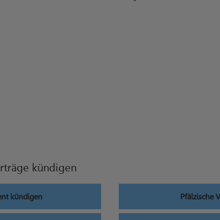
rträge kündigen
nt kündigen
Pfälzische