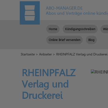
ABO-MANAGER.DE
Abos und Verträge online künd
Home
Kündigungsschreiben
Wid
Online Brief versenden
Blog
Startseite
>
Anbieter
> RHEINPFALZ Verlag und Druckerei
RHEINPFALZ
Verlag und
Druckerei