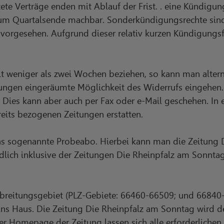
tete Verträge enden mit Ablauf der Frist. . eine Kündigun
zum Quartalsende machbar. Sonderkündigungsrechte sin
orgesehen. Aufgrund dieser relativ kurzen Kündigungsfris
eit weniger als zwei Wochen beziehen, so kann man altern
ngen eingeräumte Möglichkeit des Widerrufs eingehen.
en. Dies kann aber auch per Fax oder e-Mail geschehen. I
reits bezogenen Zeitungen erstatten.
das sogenannte Probeabo. Hierbei kann man die Zeitung 
dlich inklusive der Zeitungen Die Rheinpfalz am Sonnt
rbreitungsgebiet (PLZ-Gebiete: 66460-66509; und 6684
ins Haus. Die Zeitung Die Rheinpfalz am Sonntag wird d
er Homepage der Zeitung lassen sich alle erforderlichen 