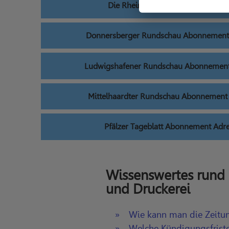
Die Rheinpfalz Abonnement Adre
Donnersberger Rundschau Abonnement
Ludwigshafener Rundschau Abonnement
Mittelhaardter Rundschau Abonnement
Pfälzer Tageblatt Abonnement Adr
Wissenswertes rund
und Druckerei
Wie kann man die Zeitu
Welche Kündigungsfriste