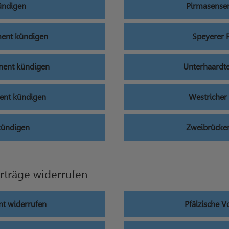
ündigen
Pirmasense
ent kündigen
Speyerer
ent kündigen
Unterhaardt
ent kündigen
Westriche
kündigen
Zweibrücke
rträge widerrufen
t widerrufen
Pfälzische 