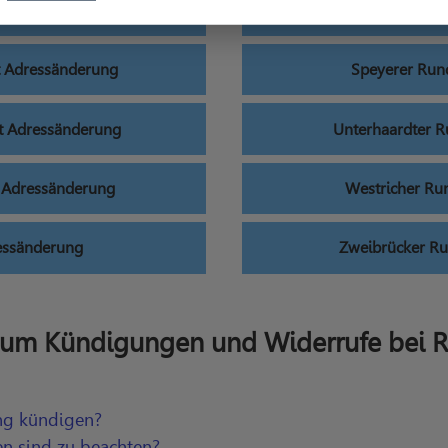
ssänderung
Pirmasenser R
 Adressänderung
Speyerer Ru
 Adressänderung
Unterhaardter 
 Adressänderung
Westricher R
essänderung
Zweibrücker R
 um Kündigungen und Widerrufe bei 
ng kündigen?
n sind zu beachten?