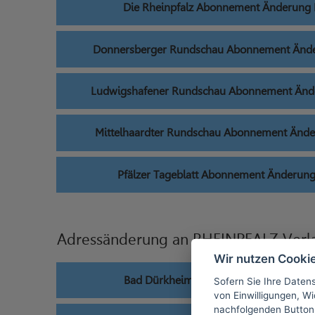
Die Rheinpfalz Abonnement Änderung
Donnersberger Rundschau Abonnement Änd
Ludwigshafener Rundschau Abonnement Änd
Mittelhaardter Rundschau Abonnement Änd
Pfälzer Tageblatt Abonnement Änderun
Adressänderung an RHEINPFALZ Verla
Wir nutzen Cooki
Bad Dürkheimer Zeitung Abonnement 
Sofern Sie Ihre Daten
von Einwilligungen, Wid
nachfolgenden Button