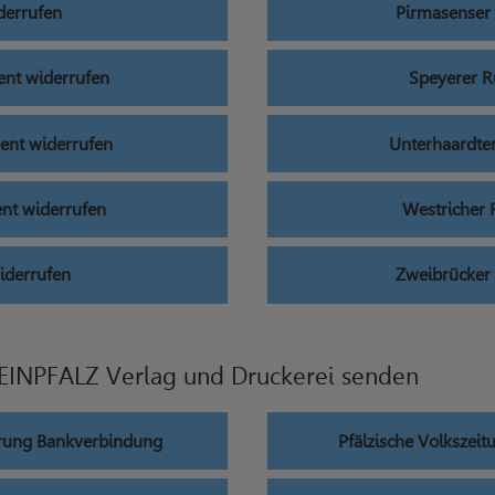
derrufen
Pirmasenser
nt widerrufen
Speyerer 
nt widerrufen
Unterhaardte
nt widerrufen
Westricher
iderrufen
Zweibrücker
EINPFALZ Verlag und Druckerei senden
rung Bankverbindung
Pfälzische Volksze