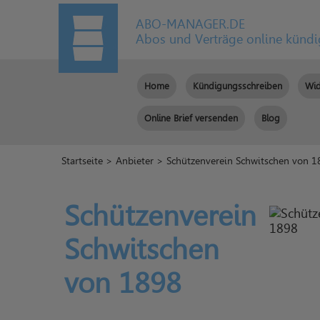
ABO-MANAGER.DE
Abos und Verträge online künd
Home
Kündigungsschreiben
Wid
Online Brief versenden
Blog
Startseite
>
Anbieter
> Schützenverein Schwitschen von 1
Schützenverein
Schwitschen
von 1898