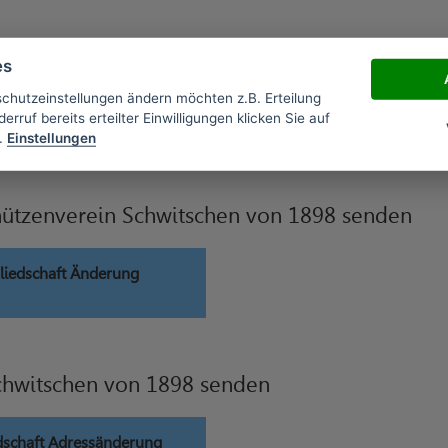
 Verträge widerrufen
es
schutzeinstellungen ändern möchten z.B. Erteilung
erruf bereits erteilter Einwilligungen klicken Sie auf
iedschaft widerrufen
.
Einstellungen
ützenverein Schwitschen von 1898 senden
liedschaft Änderung
chwitschen von 1898 senden
dschaft Adressänderung