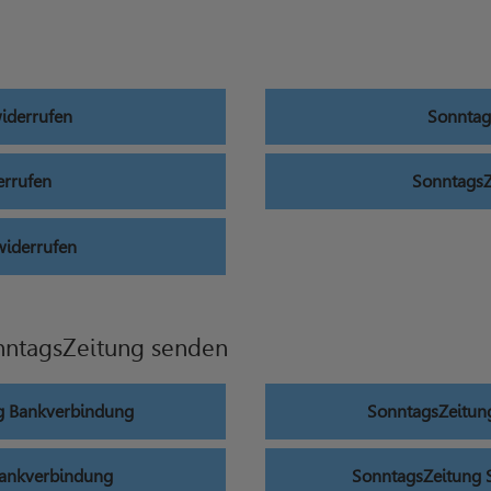
widerrufen
Sonntag
errufen
SonntagsZ
widerrufen
nntagsZeitung senden
g Bankverbindung
SonntagsZeitun
Bankverbindung
SonntagsZeitung 