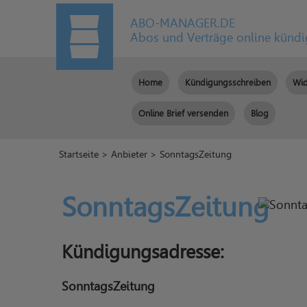
ABO-MANAGER.DE
Abos und Verträge online künd
Home
Kündigungsschreiben
Wid
Online Brief versenden
Blog
Startseite
>
Anbieter
> SonntagsZeitung
SonntagsZeitung
Kündigungsadresse:
SonntagsZeitung