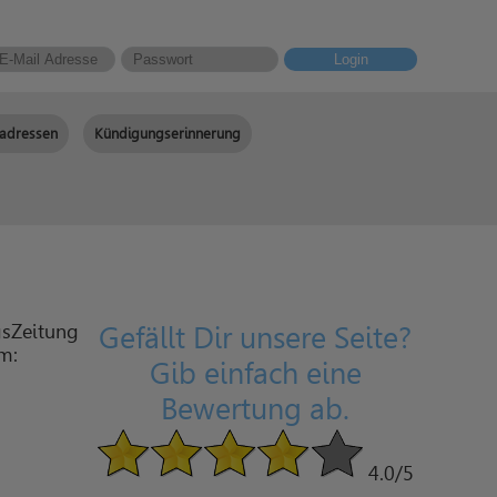
Login
adressen
Kündigungserinnerung
gsZeitung
Gefällt Dir unsere Seite?
am:
Gib einfach eine
Bewertung ab.
4.0
/5