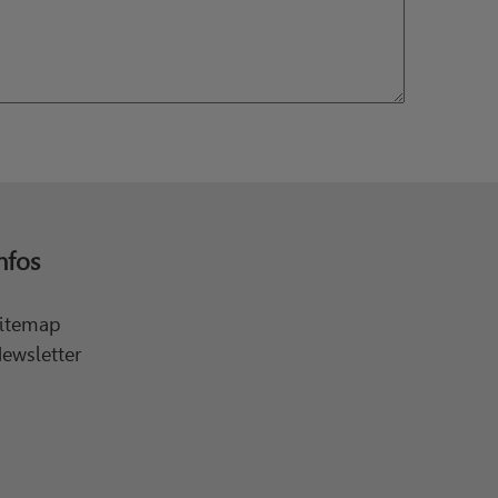
nfos
itemap
ewsletter