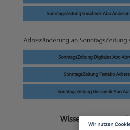
SonntagsZeitung Geschenk Abo Änderun
Adressänderung an SonntagsZeitung
SonntagsZeitung Digitales Abo Ad
SonntagsZeitung Festabo Adres
SonntagsZeitung Geschenk Abo Ad
Wissenswertes rund
Wir nutzen Cooki