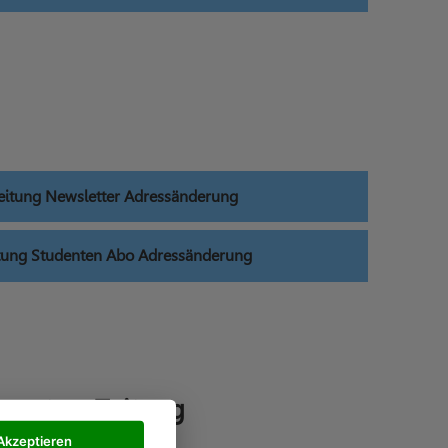
eitung Newsletter Adressänderung
tung Studenten Abo Adressänderung
SonntagsZeitung
Akzeptieren