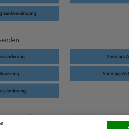
g Bankverbindung
 senden
ressänderung
SonntagsZ
sänderung
SonntagsZei
ressänderung
 um Kündigungen und Widerrufe bei 
es