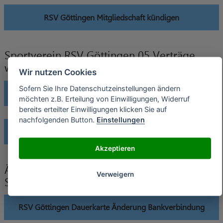
RSV Göttingen Mitgliedschaft kündigen
Sportverein RSV Göttingen 05 Verträge
widerrufen
Wir nutzen Cookies
Sofern Sie Ihre Datenschutzeinstellungen ändern
RSV Göttingen Dauerkarte widerrufen
möchten z.B. Erteilung von Einwilligungen, Widerruf
bereits erteilter Einwilligungen klicken Sie auf
nachfolgenden Button.
Einstellungen
RSV Göttingen Mitgliedschaft widerrufen
Akzeptieren
Änderung der Bankverbindung an
Verweigern
Sportverein RSV Göttingen 05 senden
RSV Göttingen Dauerkarte Änderung Bankverbindung