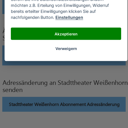
möchten z.B. Erteilung von Einwilligungen, Widerruf
Stadttheater Weißenhorn Abonnement widerrufen
bereits erteilter Einwilligungen klicken Sie auf
nachfolgenden Button.
Einstellungen
Änderung der Bankverbindung an
Akzeptieren
Stadttheater Weißenhorn senden
Verweigern
Stadttheater Weißenhorn Abonnement Änderung
Bankverbindung
Adressänderung an Stadttheater Weißenhorn
senden
Stadttheater Weißenhorn Abonnement Adressänderung