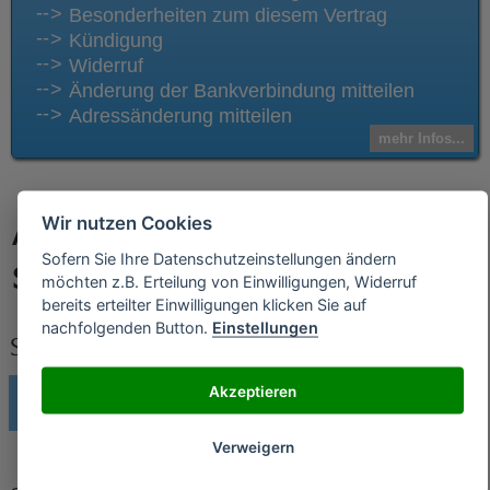
Besonderheiten zum diesem Vertrag
Kündigung
Widerruf
Änderung der Bankverbindung mitteilen
Adressänderung mitteilen
mehr Infos...
Wir nutzen Cookies
Andere Abos und Verträge von
Sofern Sie Ihre Datenschutzeinstellungen ändern
Swing Autovermietung
möchten z.B. Erteilung von Einwilligungen, Widerruf
bereits erteilter Einwilligungen klicken Sie auf
nachfolgenden Button.
Einstellungen
Swing Autovermietung Verträge kündigen
Akzeptieren
Swing Autovermietung kündigen
Verweigern