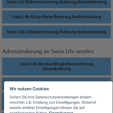
Swiss Life Risikoversicherung Änderung Bankverbindung
Swiss Life Rürup-Rente Änderung Bankverbindung
Swiss Life Unfallversicherung Änderung Bankverbindung
Adressänderung an Swiss Life senden
Swiss Life Berufsunfähigkeitsversicherung
Adressänderung
Swiss Life Betriebliche Altersversorgung Adressänderung
Wir nutzen Cookies
Sofern Sie Ihre Datenschutzeinstellungen ändern
Swiss Life fondsgebundene Rentenversicherung
möchten z.B. Erteilung von Einwilligungen, Widerruf
Adressänderung
bereits erteilter Einwilligungen klicken Sie auf
nachfolgenden Button.
Einstellungen