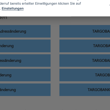
erruf bereits erteilter Einwilligungen klicken Sie auf
.
Einstellungen
den
Adressänderung
TARGOBAN
nderung
TARGOBAN
essänderung
TARGOBANK
derung
TARGOBA
änderung
TARGOBANK U