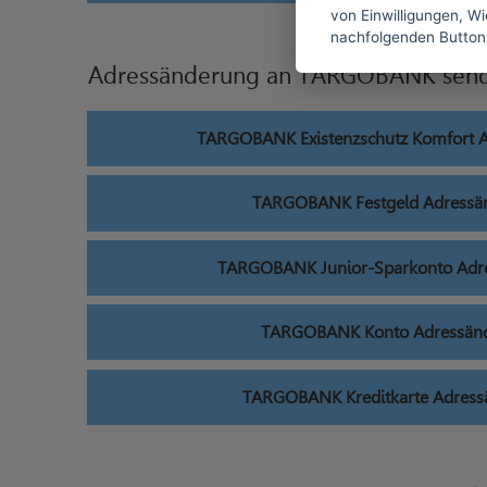
von Einwilligungen, Wid
nachfolgenden Button
Adressänderung an TARGOBANK sen
TARGOBANK Existenzschutz Komfort 
TARGOBANK Festgeld Adressä
TARGOBANK Junior-Sparkonto Adr
TARGOBANK Konto Adressän
TARGOBANK Kreditkarte Adress