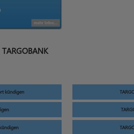
n
mehr Infos...
on TARGOBANK
rt kündigen
TARGO
igen
TARGO
kündigen
TARGO