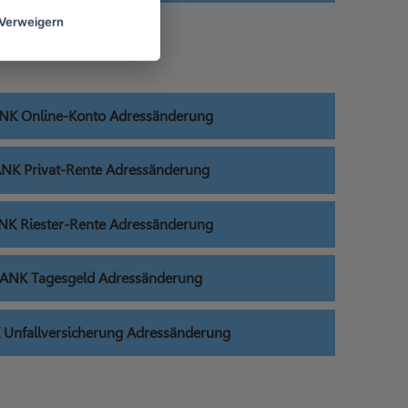
Verweigern
K Online-Konto Adressänderung
K Privat-Rente Adressänderung
 Riester-Rente Adressänderung
NK Tagesgeld Adressänderung
nfallversicherung Adressänderung