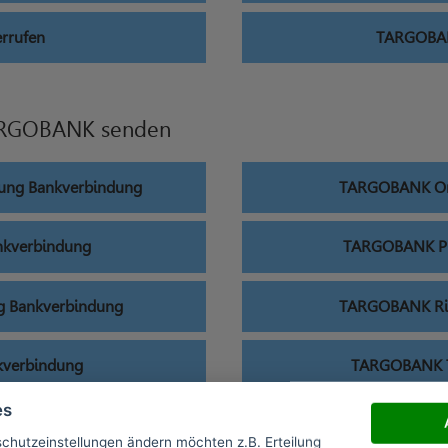
rrufen
TARGOBANK
ARGOBANK senden
ung Bankverbindung
TARGOBANK Onl
nkverbindung
TARGOBANK Pri
g Bankverbindung
TARGOBANK Rie
verbindung
TARGOBANK T
es
ankverbindung
TARGOBANK Unfal
schutzeinstellungen ändern möchten z.B. Erteilung