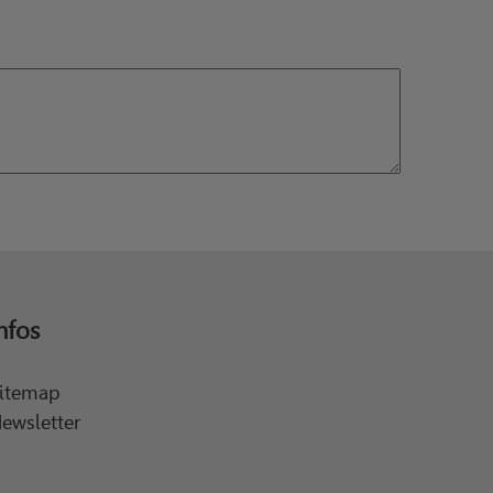
nfos
itemap
ewsletter