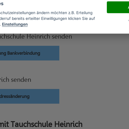
es
t widerrufen
schutzeinstellungen ändern möchten z.B. Erteilung
erruf bereits erteilter Einwilligungen klicken Sie auf
.
Einstellungen
chschule Heinrich senden
rung Bankverbindung
rich senden
Adressänderung
it Tauchschule Heinrich