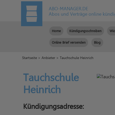
ABO-MANAGER.DE
Abos und Verträge online künd
Home
Kündigungsschreiben
Wid
Online Brief versenden
Blog
Startseite
>
Anbieter
> Tauchschule Heinrich
Tauchschule
Heinrich
Kündigungsadresse: