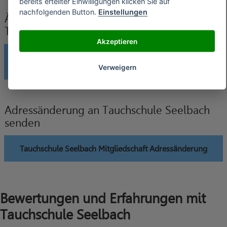
bereits erteilter Einwilligungen klicken Sie auf
nachfolgenden Button.
Einstellungen
Änderung der Bankverbindung an
Tauchschule Seelbach senden
Akzeptieren
Tauchschule Seelbach Mitgliedschaft Änderung
Bankverbindung
Verweigern
Adressänderung an Tauchschule Seelbach
senden
Tauchschule Seelbach Mitgliedschaft Adressänderung
Bewertungen und Erfahrungen mit
Tauchschule Seelbach