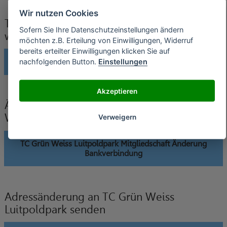
Wir nutzen Cookies
TC Grün Weiss Luitpoldpark Verträge
Sofern Sie Ihre Datenschutzeinstellungen ändern
widerrufen
möchten z.B. Erteilung von Einwilligungen, Widerruf
bereits erteilter Einwilligungen klicken Sie auf
TC Grün Weiss Luitpoldpark Mitgliedschaft widerrufen
nachfolgenden Button.
Einstellungen
Akzeptieren
Änderung der Bankverbindung an TC Grün
Weiss Luitpoldpark senden
Verweigern
TC Grün Weiss Luitpoldpark Mitgliedschaft Änderung
Bankverbindung
Adressänderung an TC Grün Weiss
Luitpoldpark senden