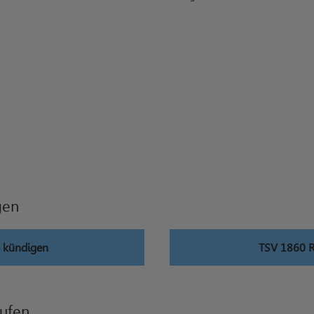
gen
 kündigen
TSV 1860 R
ufen