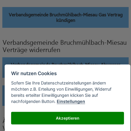
Verbandsgemeinde Bruchmühlbach-Miesau Gas Vertrag
kündigen
Verbandsgemeinde Bruchmühlbach-Miesau
Verträge widerrufen
Verbandsgemeinde Bruchmühlbach-Miesau Abwasser
widerrufen
Wir nutzen Cookies
Sofern Sie Ihre Datenschutzeinstellungen ändern
möchten z.B. Erteilung von Einwilligungen, Widerruf
Verbandsgemeinde Bruchmühlbach-Miesau Gas Vertrag
bereits erteilter Einwilligungen klicken Sie auf
widerrufen
nachfolgenden Button.
Einstellungen
Akzeptieren
Änderung der Bankverbindung an
Verbandsgemeinde Bruchmühlbach-Miesau