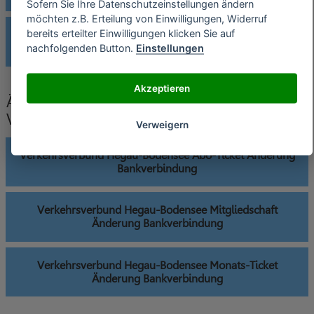
Sofern Sie Ihre Datenschutzeinstellungen ändern
möchten z.B. Erteilung von Einwilligungen, Widerruf
bereits erteilter Einwilligungen klicken Sie auf
Verkehrsverbund Hegau-Bodensee VHB-Studi-Ticket
nachfolgenden Button.
Einstellungen
widerrufen
Akzeptieren
Änderung der Bankverbindung an
Verkehrsverbund Hegau-Bodensee senden
Verweigern
Verkehrsverbund Hegau-Bodensee Abo-Ticket Änderung
Bankverbindung
Verkehrsverbund Hegau-Bodensee Mitgliedschaft
Änderung Bankverbindung
Verkehrsverbund Hegau-Bodensee Monats-Ticket
Änderung Bankverbindung